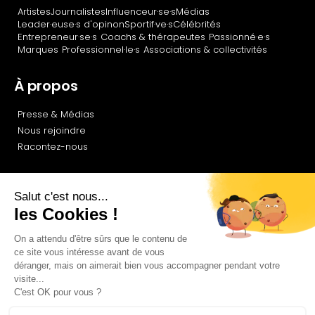
Artistes
Journalistes
Influenceur·se·s
Médias
Leader·euse·s d'opinon
Sportif·ve·s
Célébrités
Entrepreneur·se·s
Coachs & thérapeutes
Passionné·e·s
Marques
Professionnel·le·s
Associations & collectivités
À propos
Presse & Médias
Nous rejoindre
Racontez-nous
Documentation technique
Recorder
Callback API
Newsletter