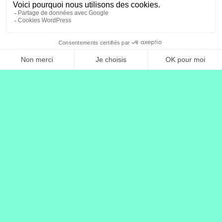
© 2026 Vocast​
Mentions légales
–
CGU
–
CGV
–
Confidentialité
–
Cookies