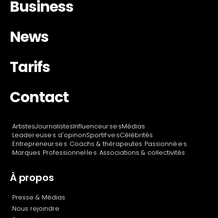
Business
News
Tarifs
Contact
Artistes
Journalistes
Influenceur·se·s
Médias
Leader·euse·s d'opinon
Sportif·ve·s
Célébrités
Entrepreneur·se·s
Coachs & thérapeutes
Passionné·e·s
Marques
Professionnel·le·s
Associations & collectivités
À propos
Presse & Médias
Nous rejoindre