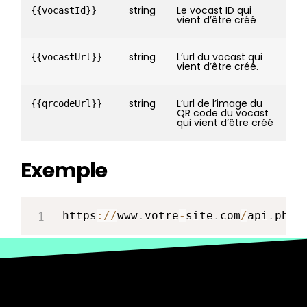
string
Le vocast ID qui
{{vocastId}}
vient d’être créé
string
L’url du vocast qui
{{vocastUrl}}
vient d’être créé.
string
L’url de l’image du
{{qrcodeUrl}}
QR code du vocast
qui vient d’être créé
Exemple
https
:
/
/
www
.
votre
-
site
.
com
/
api
.
php
?