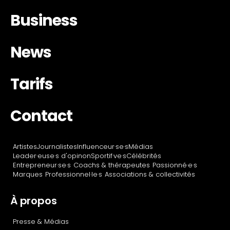
Business
News
Tarifs
Contact
Artistes
Journalistes
Influenceur·se·s
Médias
Leader·euse·s d'opinon
Sportif·ve·s
Célébrités
Entrepreneur·se·s
Coachs & thérapeutes
Passionné·e·s
Marques
Professionnel·le·s
Associations & collectivités
À propos
Presse & Médias