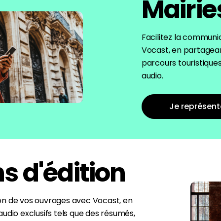
Mairie
Facilitez la communi
Vocast, en partagean
parcours touristique
audio.
Je représent
s d'édition
on de vos ouvrages avec Vocast, en
udio exclusifs tels que des résumés,