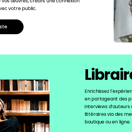
e vos œuvres, créant une connexion
vec votre public.
iste
Librai
Enrichissez l’expérie
en partageant des pr
interviews d’auteur
littéraires via des m
boutique ou en ligne.