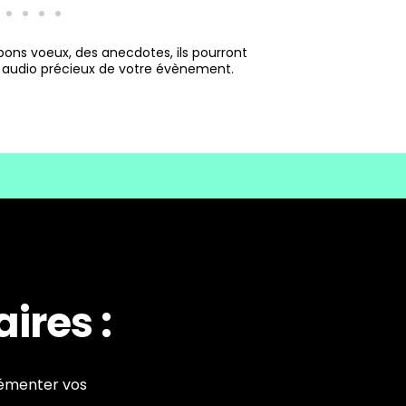
 bons voeux, des anecdotes, ils pourront
s audio précieux de votre évènement.
ires :
rémenter vos