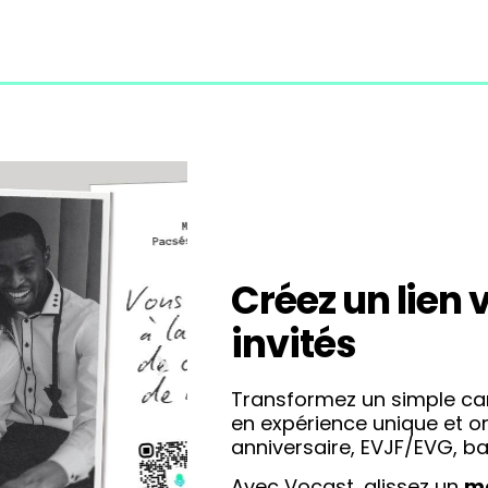
Créez un lien 
invités
Transformez un simple car
en expérience unique et or
anniversaire, EVJF/EVG, ba
Avec Vocast, glissez un
m