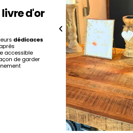
livre d'or
leurs
dédicaces
 après
ne accessible
façon de garder
nement