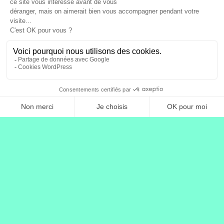
Contact
Artistes
Journalistes
Influenceur·se·s
Médias
Leader·euse·s d'opinon
Sportif·ve·s
Célébrités
Entrepreneur·se·s
Coachs & thérapeutes
Passionné·e·s
Marques
Professionnel·le·s
Associations & collectivités
À propos
Presse & Médias
Nous rejoindre
Racontez-nous
Documentation technique
Recorder
Callback API