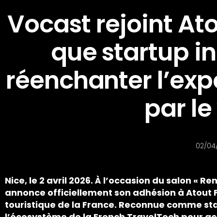
Vocast rejoint At
que startup i
réenchanter l’ex
par le
02/04
Nice, le 2 avril 2026. À l’occasion du salon « 
annonce officiellement son adhésion à Atout
touristique de la France. Reconnue comme sta
l’écosystème de la French TravelTech pour a