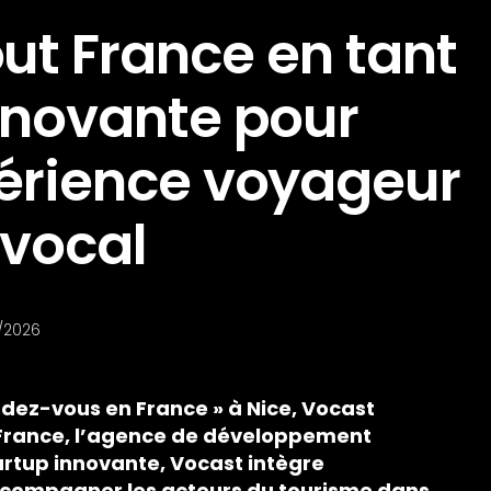
out France en tant
nnovante pour
périence voyageur
 vocal
/2026
Rendez-vous en France » à Nice, Vocast
 France, l’agence de développement
rtup innovante, Vocast intègre
ccompagner les acteurs du tourisme dans