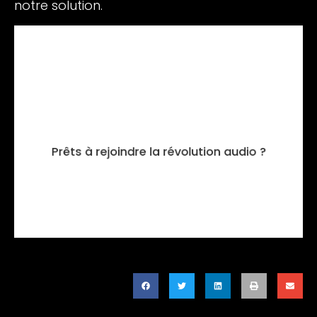
notre solution.
Vous souhaitez en savoir plus sur Vocast
ou utiliser nos outils pour votre prochain
événement ? Lancez-vous dès aujourd’hui
Prêts à rejoindre la révolution audio ?
et donnez vie à vos salons !
Nous contacter