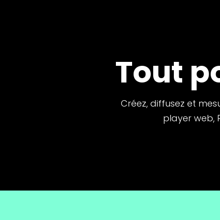
Tout po
Créez, diffusez et me
player web, R