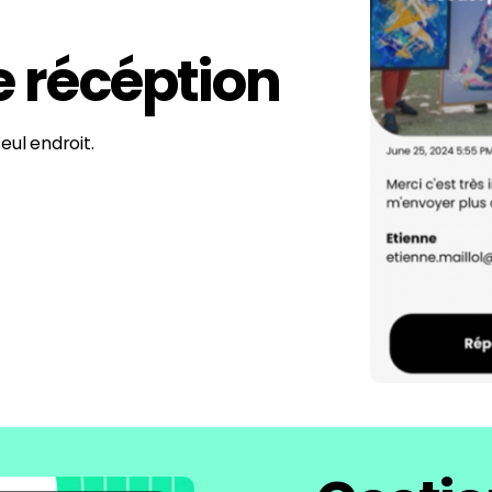
e récéption
eul endroit.