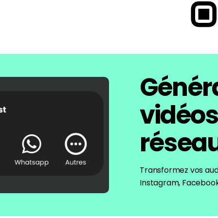
Généra
vidéos
réseau
Transformez vos aud
Instagram, Faceboo