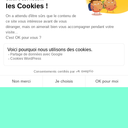
© 2026 Vocast​
Mentions légales
–
CGU
–
CGV
–
Confidentialité
–
Cookies