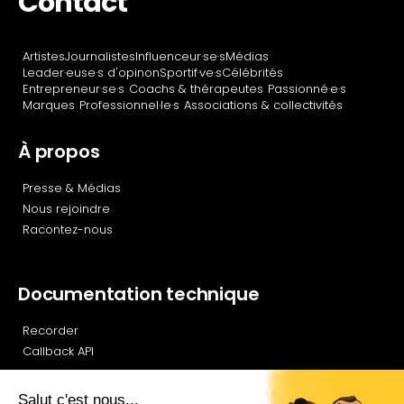
Contact
Artistes
Journalistes
Influenceur·se·s
Médias
Leader·euse·s d'opinon
Sportif·ve·s
Célébrités
Entrepreneur·se·s
Coachs & thérapeutes
Passionné·e·s
Marques
Professionnel·le·s
Associations & collectivités
À propos
Presse & Médias
Nous rejoindre
Racontez-nous
Documentation technique
Recorder
Callback API
Newsletter