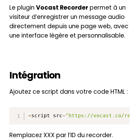
Le plugin
Vocast Recorder
permet à un
visiteur d’enregistrer un message audio
directement depuis une page web, avec
une interface légère et personnalisable.
Intégration
Ajoutez ce script dans votre code HTML :
<
script src
=
"https://vocast.co/reco
Remplacez XXX par l’ID du recorder.