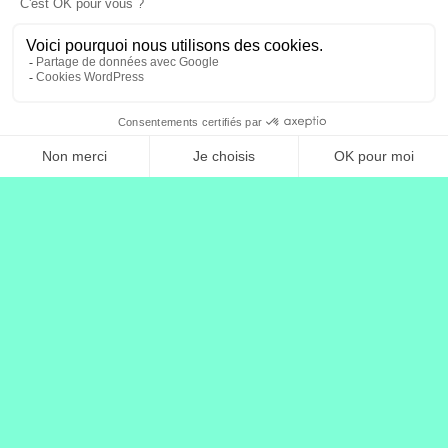
Documentation technique
Recorder
Callback API
Newsletter
© 2026 Vocast​