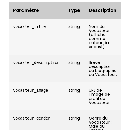
Paramètre
Type
Description
string
Nom du
vocaster_title
Vocasteur
(affiché
comme
auteur du
vocast).
string
Brève
vocaster_description
description
ou biographie
du Vocasteur.
string
URL de
vocasteur_image
l’image de
profil du
Vocasteur.
string
Genre du
vocasteur_gender
Vocasteur :
Male ou