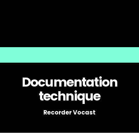
Documentation
technique
Recorder Vocast