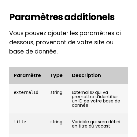
Paramètres additionels
Vous pouvez ajouter les paramètres ci-
dessous, provenant de votre site ou
base de donnée.
Paramètre
Type
Description
string
External ID qui va
externalId
premettre d’identifier
un ID de votre base de
donnée
string
Variable qui sera défini
title
en titre du vocast