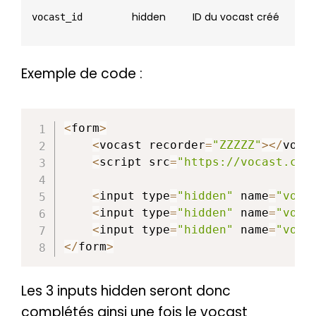
hidden
ID du vocast créé
vocast_id
Exemple de code :
<
form
>
<
vocast recorder
=
"ZZZZZ"
>
<
/
voca
<
script src
=
"https://vocast.co/
<
input type
=
"hidden"
 name
=
"voca
<
input type
=
"hidden"
 name
=
"voca
<
input type
=
"hidden"
 name
=
"voca
<
/
form
>
Les 3 inputs hidden seront donc
complétés ainsi une fois le vocast