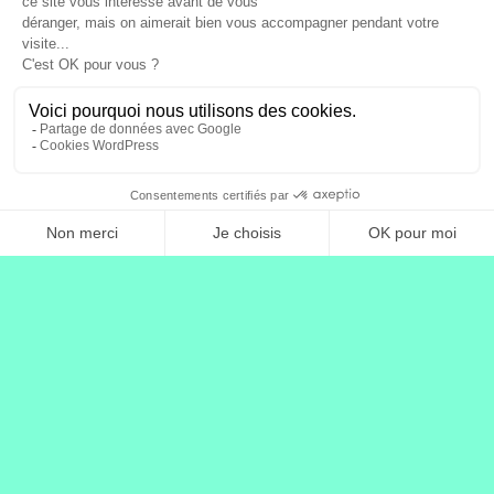
Contact
Artistes
Journalistes
Influenceur·se·s
Médias
Leader·euse·s d'opinon
Sportif·ve·s
Célébrités
Entrepreneur·se·s
Coachs & thérapeutes
Passionné·e·s
Marques
Professionnel·le·s
Associations & collectivités
À propos
Presse & Médias
Nous rejoindre
Racontez-nous
Documentation technique
Recorder
Callback API